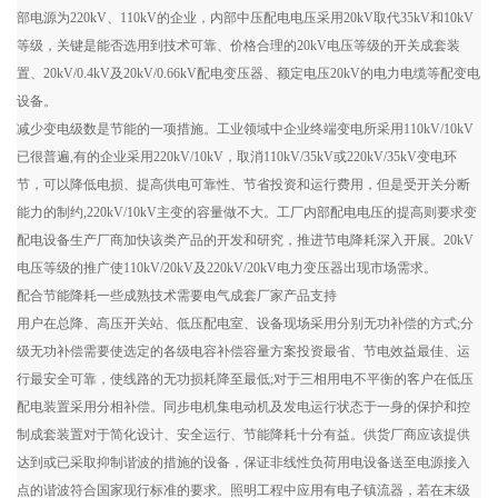
部电源为220kV、110kV的企业，内部中压配电电压采用20kV取代35kV和10kV
等级，关键是能否选用到技术可靠、价格合理的20kV电压等级的开关成套装
置、20kV/0.4kV及20kV/0.66kV配电变压器、额定电压20kV的电力电缆等配变电
设备。
减少变电级数是节能的一项措施。工业领域中企业终端变电所采用110kV/10kV
已很普遍,有的企业采用220kV/10kV，取消110kV/35kV或220kV/35kV变电环
节，可以降低电损、提高供电可靠性、节省投资和运行费用，但是受开关分断
能力的制约,220kV/10kV主变的容量做不大。工厂内部配电电压的提高则要求变
配电设备生产厂商加快该类产品的开发和研究，推进节电降耗深入开展。20kV
电压等级的推广使110kV/20kV及220kV/20kV电力变压器出现市场需求。
配合节能降耗一些成熟技术需要电气成套厂家产品支持
用户在总降、高压开关站、低压配电室、设备现场采用分别无功补偿的方式;分
级无功补偿需要使选定的各级电容补偿容量方案投资最省、节电效益最佳、运
行最安全可靠，使线路的无功损耗降至最低;对于三相用电不平衡的客户在低压
配电装置采用分相补偿。同步电机集电动机及发电运行状态于一身的保护和控
制成套装置对于简化设计、安全运行、节能降耗十分有益。供货厂商应该提供
达到或已采取抑制谐波的措施的设备，保证非线性负荷用电设备送至电源接入
点的谐波符合国家现行标准的要求。照明工程中应用有电子镇流器，若在末级