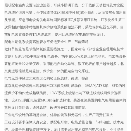
照明配电箱内设置谐波滤波器，可减小照明干线、分干线的无功损耗及对变配
电系统的谐波污染，并使线路导体(相线和中性线)减小截面，从而节省金属用量
及节能。应急用电设备供电系统国际标准IEC推荐采用IT系统，IT系统发生第二
次异相接地故障时根据其保护接地系统的做法不同，采取保护电器也不同。目
前配电装置都是按TN系统成套，使用IT系统的配电箱需非标设计。
配电自动化系统提高监管水平促进安全生产、节能降耗
做好节能监管是节能降耗的重要措施之一。国家标准《评价企业合理用电技术
导则》GB/T3485中规定变配电设备、功率在50kW及以上的电动机、电加热设备
要配置测量和计量仪表。采用配电自动化系统、数字电表的用户越来越多，北
京奥运场馆就是将监控、保护集一体的配电自动化系统。
电气元器件经过北京奥运会的验证应总结、改进、提高
北京奥运会场馆曾出现智能MCCB低负载时误动作、630A的ATSE爆、SPD的过
流保护不动作造成越级跳闸、10kV系统上级馈出与下级进线馈线间保护选择
性、设ATSE的配电装置MCB的保护选择性、装设变流装置的电气柜需要箱体的
散热设计等问题，通过总结、改进将开阔其应用前景。
工业电气设计的基础是合格、优异的装置和元器件，生产厂商责任重大
工程设计要求保障人身安全、供配电可靠、电能质量合格、节约电能、技术先
进、经济合理和安装维护方便，设计需要采用技术成熟的电气设备，不可能事