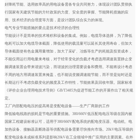
好降耗节能、选用效率高的用电设备需各专业共同努力，体现设计团队贯彻执
行国家有关建筑节能的方针政策的力度、安全度的掌握、节能降耗措施的应
用、技术经济的合理度等方面，是设计团队综合实力的体现。
电气专业节能措施的要点是技术经济的合理性
节能设计不是简单的技术堆积和设备的集成。例如，电缆导体选择，为了降低
电耗可以加大电缆导体截面，降低使用的载流量可以延长其使用寿命，但加大
导体截面使有色金属用量增加，加大了采矿、冶炼等生产的耗能及投资成本，
不能仅用运行用电量来考核，对于经常变化的负载才考虑选用调速装置静止变
频调速装置会带来谐波污染，而谐波的治理需要设备和费用。不能将设计考虑
不周的地方用调速装置来掩盖，也不能说变频调速能节能，而不管是短时还是
长期运行不考虑负载变化的频度及工作特性，节能效果及回收年限。国家标准
《评价企业合理用电技术导则》GB/T3485为促进节能工作的开展作出了相关规
定。
工厂内部配电电压的提高将是变配电设备——生产厂商新的工作
降低输电线路的损耗是节电的重要措施。380/660V低压配电电压等级在国内被
国家工程建设标准认可，适用于380/660V配电系统的配电变压器、电动机、电
加热设备、接触器及断路器等供配电设备需要尽快推向市场。20kV电压等级的
配变电设备未成标准系列是影响20kV在工业领域中推广应用的主要因素。在外